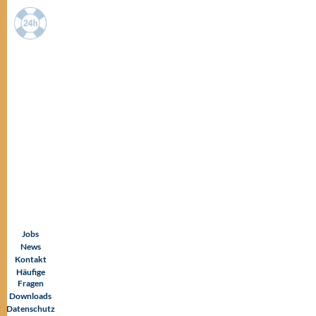
KONTAKT
WETTER
ANFAHRT
KONTAKT
Navigation
überspringen
Jobs
News
Kontakt
Häufige
Fragen
Downloads
Datenschutz