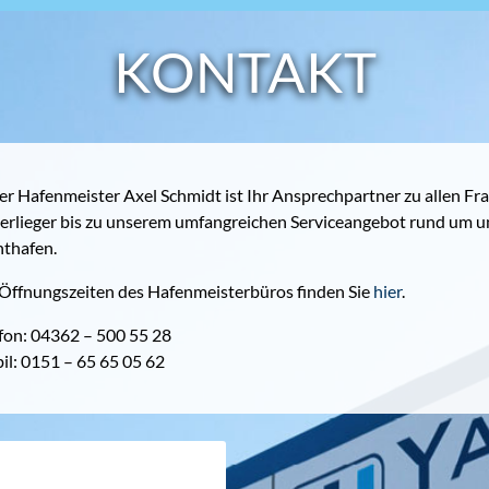
KONTAKT
r Hafenmeister Axel Schmidt ist Ihr Ansprechpartner zu allen Fr
erlieger bis zu unserem umfangreichen Serviceangebot rund um un
hthafen.
 Öffnungszeiten des Hafenmeisterbüros finden Sie
hier
.
efon: 04362 – 500 55 28
il: 0151 – 65 65 05 62