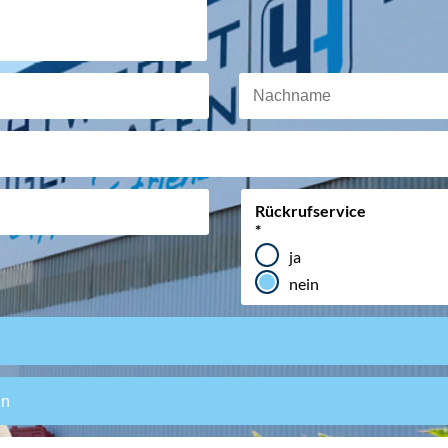
Pflichtfeld
Rückrufservice
*
ja
nein