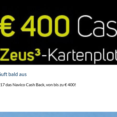
uft bald aus
017 das Navico Cash Back, von bis zu € 400!