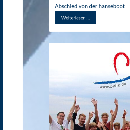
Abschied von der hanseboot
Abschied
Weiterlesen …
von
der
hanseboot