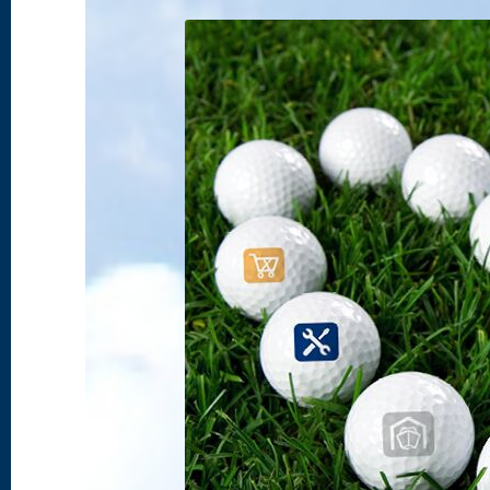
Herzliche
Rückmeldung
vom
Bundesverband
Herzkranke
Kinder
e.V.