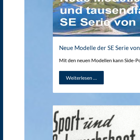
Neue Modelle der SE Serie vo
Mit den neuen Modellen kann Side-P
Neue
Weiterlesen …
Modelle
der
SE
Serie
von
Side-
Power