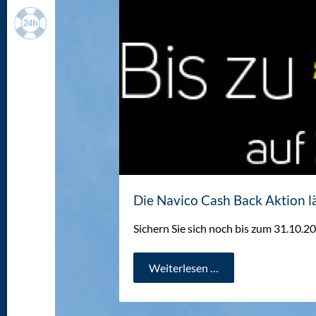
KONTAKT
WETTER
ANFAHRT
KONTAKT
Die Navico Cash Back Aktion lä
Sichern Sie sich noch bis zum 31.10.2
Die
Weiterlesen …
Navico
Cash