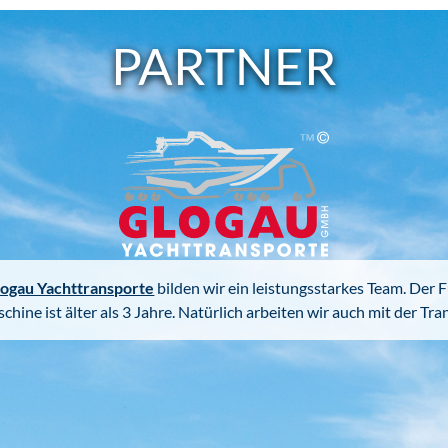
PARTNER
ogau Yachttransporte
bilden wir ein leistungsstarkes Team. Der 
hine ist älter als 3 Jahre. Natürlich arbeiten wir auch mit der T