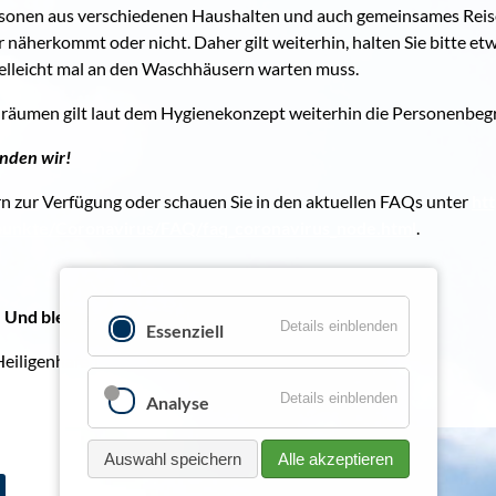
rsonen aus verschiedenen Haushalten und auch gemeinsames Reise
 näherkommt oder nicht. Daher gilt weiterhin, halten Sie bitte et
lleicht mal an den Waschhäusern warten muss.
hräumen gilt laut dem Hygienekonzept weiterhin die Personenbeg
inden wir!
rn zur Verfügung oder schauen Sie in den aktuellen FAQs unter
ht
punkte/Coronavirus/FAQ/faq_coronavirus_node.html
.
 Und bleiben Sie gesund,
Details einblenden
Essenziell
Heiligenhafen
Details einblenden
Analyse
Auswahl speichern
Alle akzeptieren