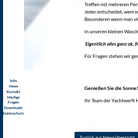
Treffen mit mehreren Pe
Jeder entscheidet, wem er
Besonderen wenn man vie
In unseren kleinen Wasc
Eigentlich alles ganz ok, f
Für Fragen stehen wir ge
holstein.de/DE/Schwer
Navigation
überspringen
Jobs
News
Genießen Sie die Sonne!
Kontakt
Häufige
Ihr Team der Yachtwerft 
Fragen
Downloads
Datenschutz
Zurück zur Newsübersicht