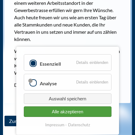
einem weiteren Arbeitsstandort in der
Gewerbestrasse erfüllen wir gern Ihre Wünsche.
Auch heute freuen wir uns wie am ersten Tag über
alle Stammkunden und neue Kunden, die Ihr
Vertrauen in uns setzen und immer auf uns zählen
können.
Wir wünschen trotz aller Umstände in diesen Tagen
weiterhin immer eine Handbreit Wasser unterm
Details einblenden
Essenziell
Kiel, viel Gesundheit und vor allem Freude am
Wassersport!
Details einblenden
Analyse
Danke für diese erfolgreichen 25 Jahre!
Auswahl speichern
Alle akzeptieren
Zurück zur Newsübersicht
Impressum
Datenschutz